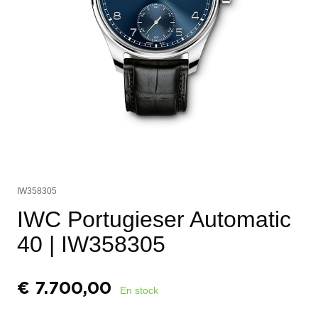
IW358305
IWC Portugieser Automatic
40
| IW358305
€
7.700,00
En stock