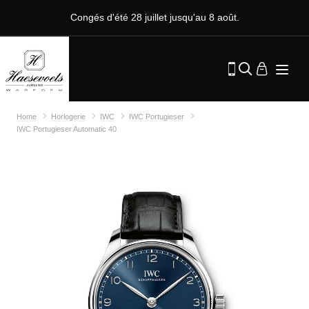
Congés d'été 28 juillet jusqu'au 8 août.
Home
Horlogerie
IWC
IWC Portugieser
IWC Portugieser Automatic 40