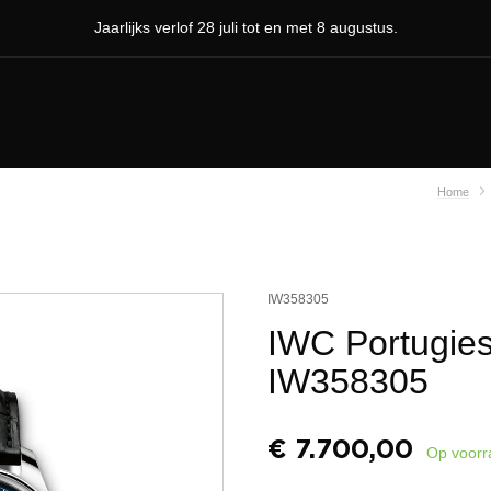
Jaarlijks verlof 28 juli tot en met 8 augustus.
Home
IW358305
IWC Portugies
IW358305
€
7.700,00
Op voorr