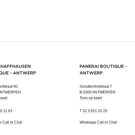
CHAFFHAUSEN
PANERAI BOUTIQUE -
QUE - ANTWERP
ANTWERP
ofstraat 9C
Schuttershofstraat 7
 ANTWERPEN
B-2000 ANTWERPEN
kaart
Toon op kaart
46 11 63
T
32 3 651 53 20
pp
Call or Chat
Whatsapp
Call or Chat