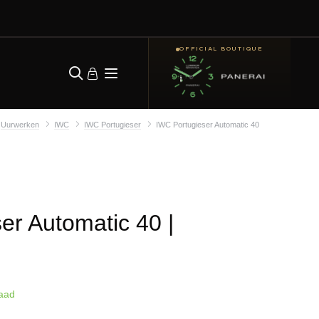
OFFICIAL BOUTIQUE
Uurwerken
IWC
IWC Portugieser
IWC Portugieser Automatic 40
er Automatic 40
|
aad