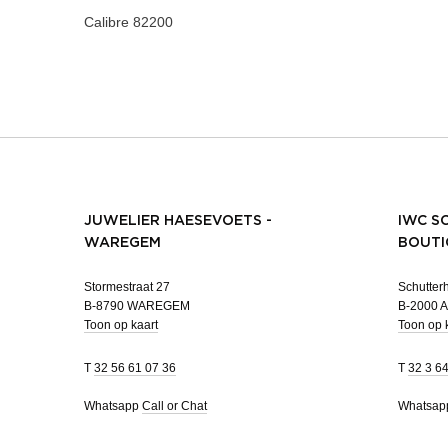
Calibre
82200
JUWELIER HAESEVOETS -
IWC S
WAREGEM
BOUTI
Stormestraat 27
Schutterh
B-8790 WAREGEM
B-2000
Toon op kaart
Toon op 
T
32 56 61 07 36
T
32 3 6
Whatsapp
Call or Chat
Whatsa