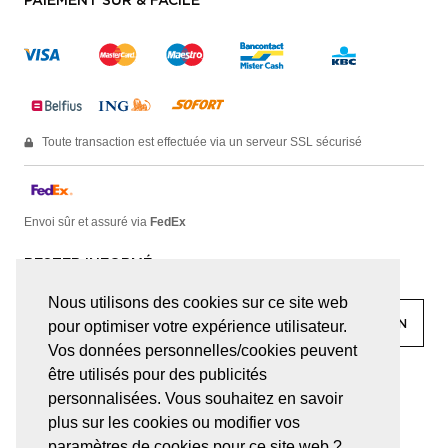
PAIEMENT SÛR & FACILE
Toute transaction est effectuée via un serveur SSL sécurisé
Envoi sûr et assuré via
FedEx
RESTER INFORMÉ
Nous utilisons des cookies sur ce site web
pour optimiser votre expérience utilisateur.
Vos données personnelles/cookies peuvent
être utilisés pour des publicités
facebook
linkedin
lady
sir
personnalisées. Vous souhaitez en savoir
plus sur les cookies ou modifier vos
paramètres de cookies pour ce site web ?