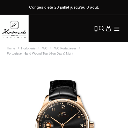
Congés d'été 28 juillet jusqu'au 8 août.
Home
Horlogerie
IWC
IWC Portugieser
Portugieser Hand Wound Tourbillon Day & Night