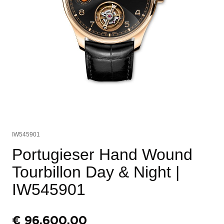
IW545901
Portugieser Hand Wound
Tourbillon Day & Night
|
IW545901
€
96.600,00