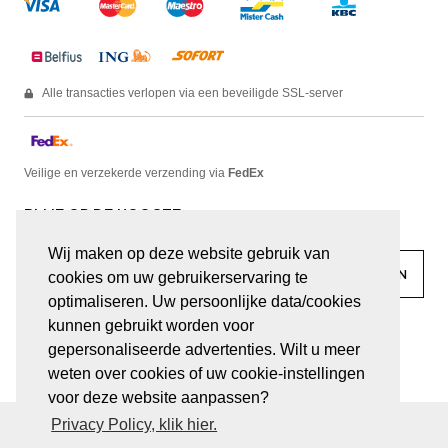
Alle transacties verlopen via een beveiligde SSL-server
Veilige en verzekerde verzending via
FedEx
BLIJF OP DE HOOGTE
Wij maken op deze website gebruik van
cookies om uw gebruikerservaring te
optimaliseren. Uw persoonlijke data/cookies
kunnen gebruikt worden voor
facebook
linkedin
lady
sir
gepersonaliseerde advertenties. Wilt u meer
weten over cookies of uw cookie-instellingen
voor deze website aanpassen?
Privacy Policy, klik hier.
© JUWELEN HAESEVOETS 2026
ALGEMENE VOORWAARDEN