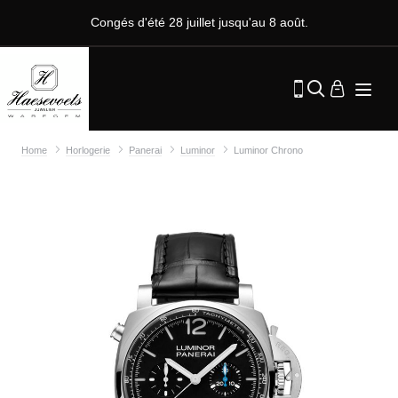
Congés d'été 28 juillet jusqu'au 8 août.
Home
Horlogerie
Panerai
Luminor
Luminor Chrono