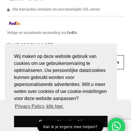
Alle transacties verlopen via een beveiligde SSL-server
Veilige en verzekerde verzending via
FedEx
BLIJF OP DE HOOGTE
Wij maken op deze website gebruik van
cookies om uw gebruikerservaring te
optimaliseren. Uw persoonlijke data/cookies
kunnen gebruikt worden voor
facebook
linkedin
lady
sir
gepersonaliseerde advertenties. Wilt u meer
weten over cookies of uw cookie-instellingen
voor deze website aanpassen?
Privacy Policy, klik hier.
© JUWELEN HAESEVOETS 2026
ALGEMENE VOORWAARDEN
PRIVACY VERKLARING
Deze cookies zijn oké
BE 0474.559.632