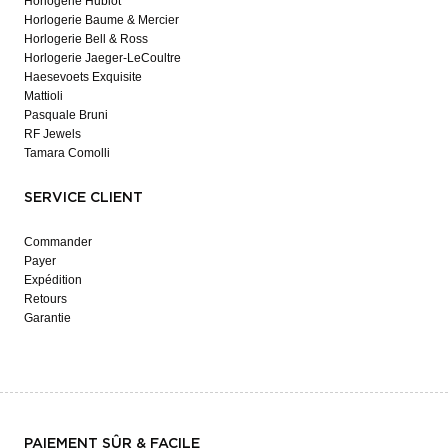
Horlogerie Hublot
Horlogerie Baume & Mercier
Horlogerie Bell & Ross
Horlogerie Jaeger-LeCoultre
Haesevoets Exquisite
Mattioli
Pasquale Bruni
RF Jewels
Tamara Comolli
SERVICE CLIENT
Commander
Payer
Expédition
Retours
Garantie
PAIEMENT SÛR & FACILE