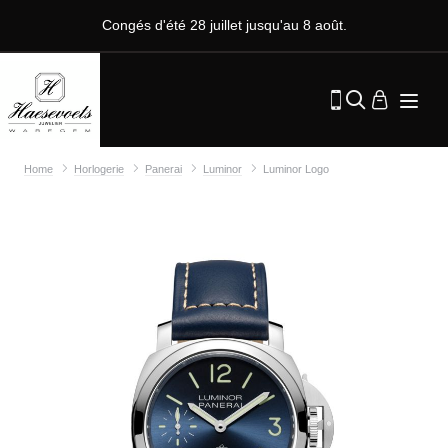
Congés d'été 28 juillet jusqu'au 8 août.
Home
Horlogerie
Panerai
Luminor
Luminor Logo