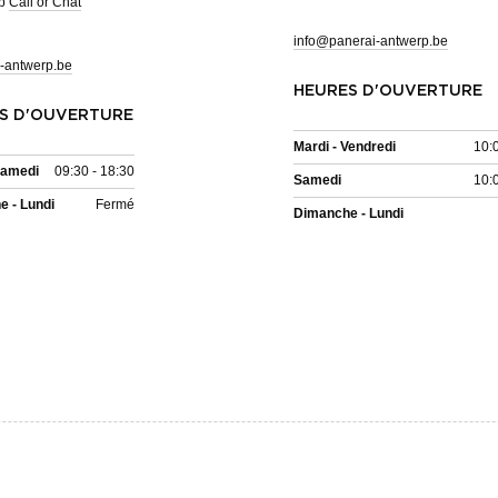
pp
Call or Chat
info@panerai-antwerp.be
-antwerp.be
HEURES D'OUVERTURE
S D'OUVERTURE
Mardi - Vendredi
10:
Samedi
09:30 - 18:30
Samedi
10:
 - Lundi
Fermé
Dimanche - Lundi