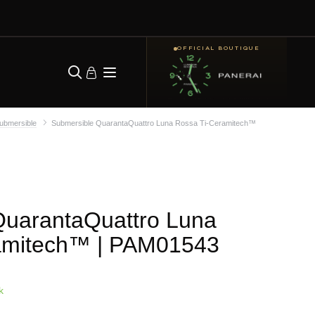
OFFICIAL BOUTIQUE
ubmersible
Submersible QuarantaQuattro Luna Rossa Ti-Ceramitech™
QuarantaQuattro Luna
amitech™
| PAM01543
k