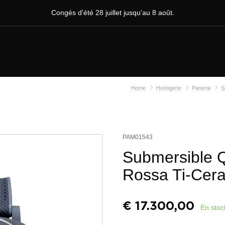
Congés d'été 28 juillet jusqu'au 8 août.
Home
Horlogerie
Panerai
S
PAM01543
Submersible 
Rossa Ti-Cer
€
17.300,00
En stoc