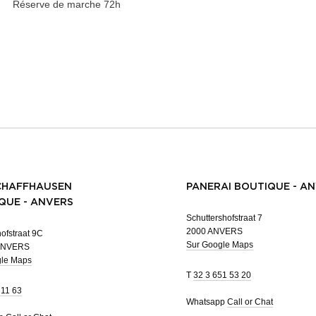
Réserve de marche
72h
CHAFFHAUSEN
PANERAI BOUTIQUE - A
QUE - ANVERS
Schuttershofstraat 7
2000 ANVERS
ofstraat 9C
Sur Google Maps
ANVERS
gle Maps
T
32 3 651 53 20
 11 63
Whatsapp
Call or Chat