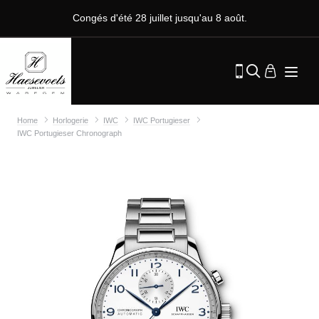
Congés d'été 28 juillet jusqu'au 8 août.
Home
Horlogerie
IWC
IWC Portugieser
IWC Portugieser Chronograph