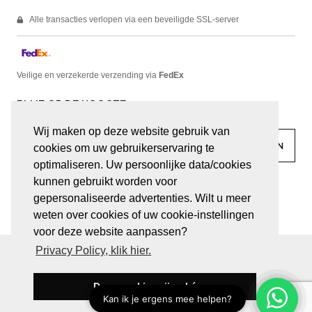
Alle transacties verlopen via een beveiligde SSL-server
Veilige en verzekerde verzending via
FedEx
BLIJF OP DE HOOGTE
Wij maken op deze website gebruik van
cookies om uw gebruikerservaring te
optimaliseren. Uw persoonlijke data/cookies
kunnen gebruikt worden voor
facebook
linkedin
lady
sir
gepersonaliseerde advertenties. Wilt u meer
weten over cookies of uw cookie-instellingen
voor deze website aanpassen?
Privacy Policy, klik hier.
© JUWELEN HAESEVOETS 2026
ALGEMENE VOORWAARDEN
PRIVACY VERKLARING
Deze cookies zijn oké
BE 0474.559.632