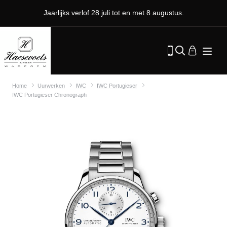
Jaarlijks verlof 28 juli tot en met 8 augustus.
Home
Uurwerken
IWC
IWC Portugieser
IWC Portugieser Chronograph