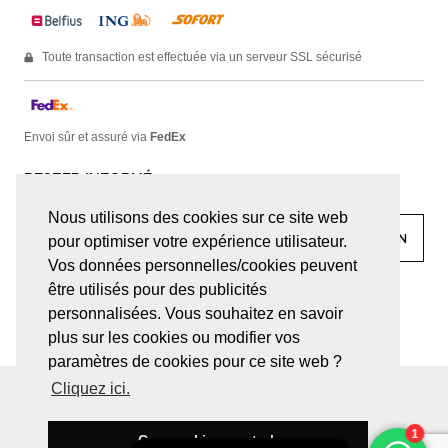
Toute transaction est effectuée via un serveur SSL sécurisé
Envoi sûr et assuré via
FedEx
RESTER INFORMÉ
Nous utilisons des cookies sur ce site web
pour optimiser votre expérience utilisateur.
Vos données personnelles/cookies peuvent
être utilisés pour des publicités
facebook
linkedin
lady
sir
personnalisées. Vous souhaitez en savoir
plus sur les cookies ou modifier vos
paramètres de cookies pour ce site web ?
Cliquez ici.
© JUWELEN HAESEVOETS 2026
CONDITIONS GÉNÉRALES
DÉCLARATION DE CONFIDENTIALITÉ
Ces cookies sont ok
BE 0474.559.632