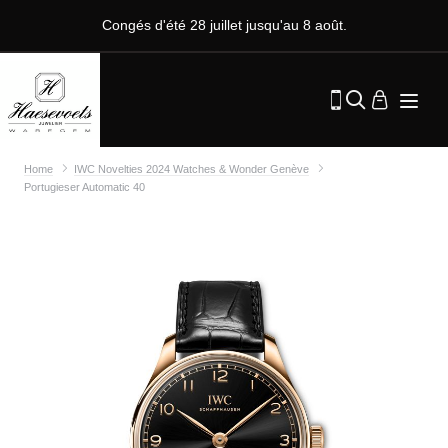
Congés d'été 28 juillet jusqu'au 8 août.
Home
IWC Novelties 2024 Watches & Wonder Genève
Portugieser Automatic 40