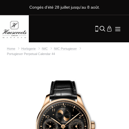
Congés d'été 28 juillet jusqu'au 8 août.
Home
Horlogerie
IWC
IWC Portugieser
Portugieser Perpetual Calendar 44