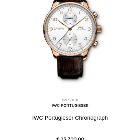
IW371611
IWC PORTUGIESER
IWC Portugieser Chronograph
€
23.700,00