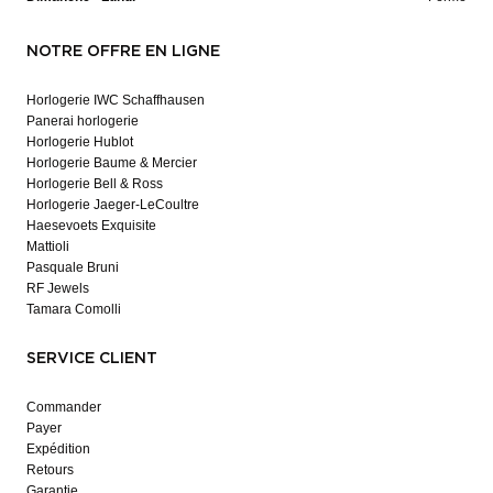
NOTRE OFFRE EN LIGNE
Horlogerie IWC Schaffhausen
Panerai horlogerie
Horlogerie Hublot
Horlogerie Baume & Mercier
Horlogerie Bell & Ross
Horlogerie Jaeger-LeCoultre
Haesevoets Exquisite
Mattioli
Pasquale Bruni
RF Jewels
Tamara Comolli
SERVICE CLIENT
Commander
Payer
Expédition
Retours
Garantie