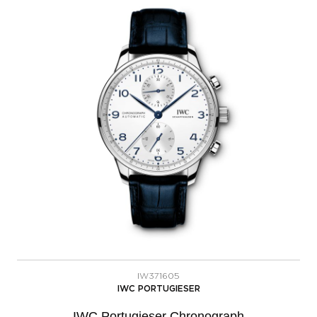
IW371605
IWC PORTUGIESER
IWC Portugieser Chronograph