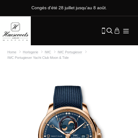
Congés d'été 28 juillet jusqu'au 8 août.
Home
Horlogerie
IWC
IWC Portugieser
IWC Portugieser Yacht Club Moon & Tide