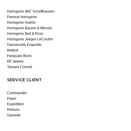
Horlogerie IWC Schaffhausen
Panerai horlogerie
Horlogerie Hublot
Horlogerie Baume & Mercier
Horlogerie Bell & Ross
Horlogerie Jaeger-LeCoultre
Haesevoets Exquisite
Mattioli
Pasquale Bruni
RF Jewels
Tamara Comolli
SERVICE CLIENT
Commander
Payer
Expédition
Retours
Garantie