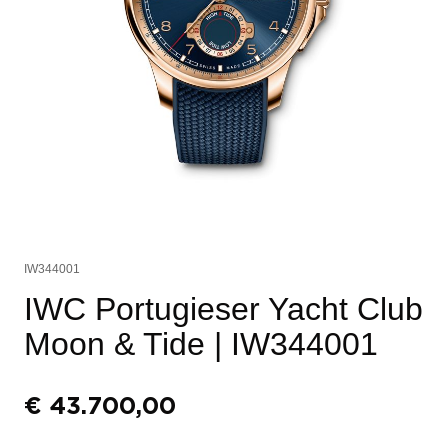
IW344001
IWC Portugieser Yacht Club
Moon & Tide
| IW344001
€
43.700,00