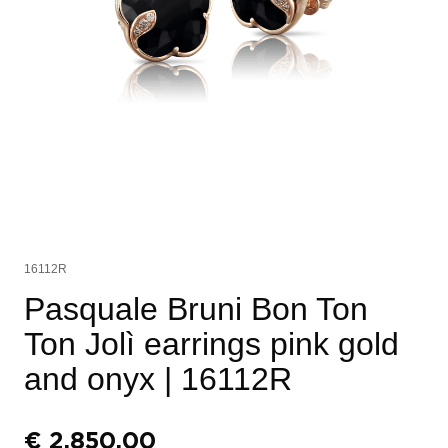
16112R
Pasquale Bruni Bon Ton
Ton Jolì earrings pink gold
and onyx
| 16112R
€
2.850,00