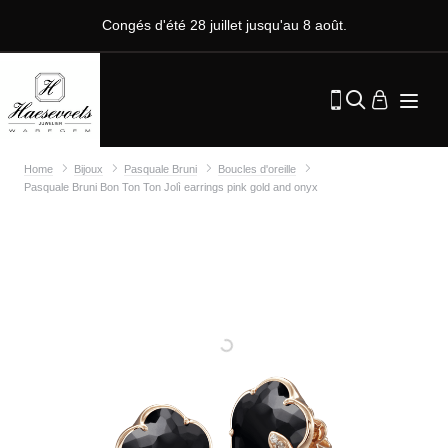
Congés d'été 28 juillet jusqu'au 8 août.
Home
Bijoux
Pasquale Bruni
Boucles d'oreille
Pasquale Bruni Bon Ton Ton Jolì earrings pink gold and onyx