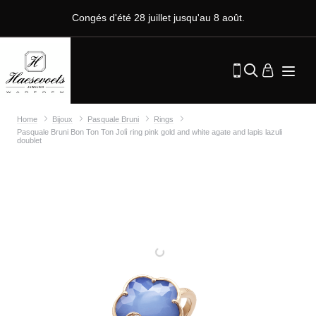
Congés d'été 28 juillet jusqu'au 8 août.
Home
Bijoux
Pasquale Bruni
Rings
Pasquale Bruni Bon Ton Ton Jolì ring pink gold and white agate and lapis lazuli
doublet