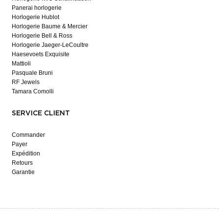
Panerai horlogerie
Horlogerie Hublot
Horlogerie Baume & Mercier
Horlogerie Bell & Ross
Horlogerie Jaeger-LeCoultre
Haesevoets Exquisite
Mattioli
Pasquale Bruni
RF Jewels
Tamara Comolli
SERVICE CLIENT
Commander
Payer
Expédition
Retours
Garantie