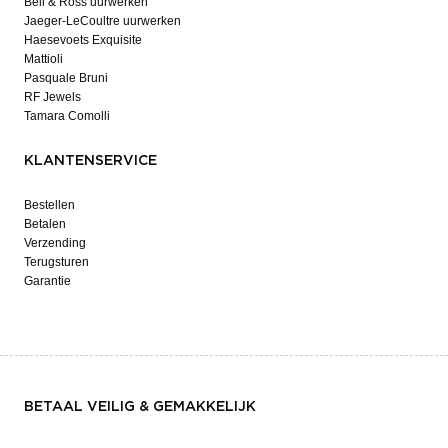
Bell & Ross uurwerken
Jaeger-LeCoultre uurwerken
Haesevoets Exquisite
Mattioli
Pasquale Bruni
RF Jewels
Tamara Comolli
KLANTENSERVICE
Bestellen
Betalen
Verzending
Terugsturen
Garantie
BETAAL VEILIG & GEMAKKELIJK