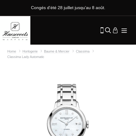
Congés d'été 28 juillet jusqu'au 8 août.
Home
Horlogerie
Baume & Mercier
Classima
Classima Lady Automatic