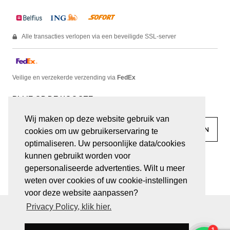
Alle transacties verlopen via een beveiligde SSL-server
Veilige en verzekerde verzending via
FedEx
BLIJF OP DE HOOGTE
Wij maken op deze website gebruik van
cookies om uw gebruikerservaring te
optimaliseren. Uw persoonlijke data/cookies
kunnen gebruikt worden voor
facebook
linkedin
lady
sir
gepersonaliseerde advertenties. Wilt u meer
weten over cookies of uw cookie-instellingen
voor deze website aanpassen?
Privacy Policy, klik hier.
© JUWELEN HAESEVOETS 2026
ALGEMENE VOORWAARDEN
PRIVACY VERKLARING