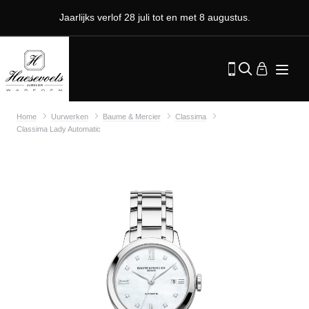
Jaarlijks verlof 28 juli tot en met 8 augustus.
Home
Uurwerken
Baume & Mercier
Classima
Classima Lady Automatic