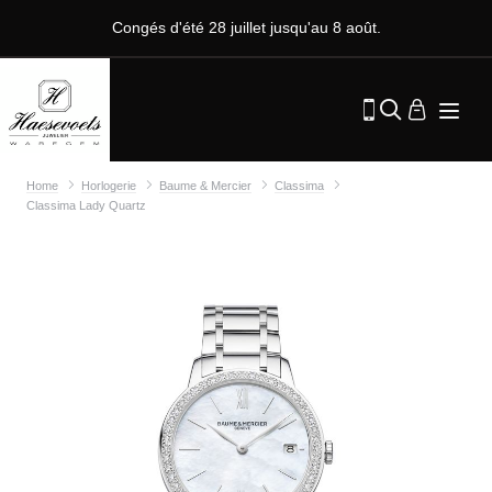
Congés d'été 28 juillet jusqu'au 8 août.
Home
Horlogerie
Baume & Mercier
Classima
Classima Lady Quartz