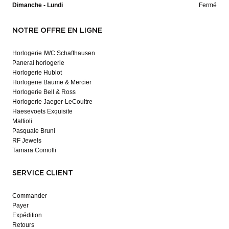
Dimanche - Lundi
Fermé
NOTRE OFFRE EN LIGNE
Horlogerie IWC Schaffhausen
Panerai horlogerie
Horlogerie Hublot
Horlogerie Baume & Mercier
Horlogerie Bell & Ross
Horlogerie Jaeger-LeCoultre
Haesevoets Exquisite
Mattioli
Pasquale Bruni
RF Jewels
Tamara Comolli
SERVICE CLIENT
Commander
Payer
Expédition
Retours