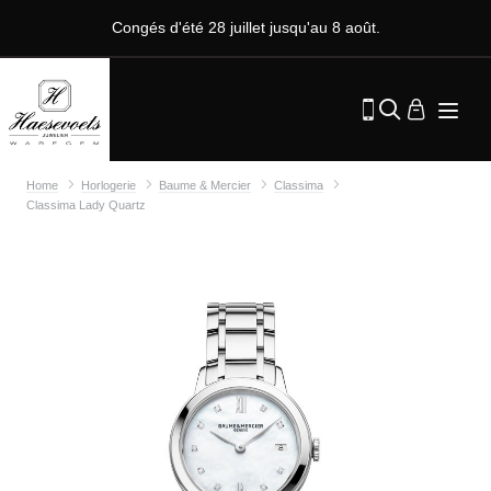
Congés d'été 28 juillet jusqu'au 8 août.
Home
Horlogerie
Baume & Mercier
Classima
Classima Lady Quartz