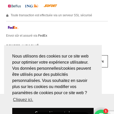
Toute transaction est effectuée via un serveur SSL sécurisé
Envoi sûr et assuré via
FedEx
RESTER INFORMÉ
Nous utilisons des cookies sur ce site web
pour optimiser votre expérience utilisateur.
Vos données personnelles/cookies peuvent
être utilisés pour des publicités
facebook
linkedin
lady
sir
personnalisées. Vous souhaitez en savoir
plus sur les cookies ou modifier vos
paramètres de cookies pour ce site web ?
Cliquez ici.
© JUWELEN HAESEVOETS 2026
CONDITIONS GÉNÉRALES
DÉCLARATION DE CONFIDENTIALITÉ
Ces cookies sont ok