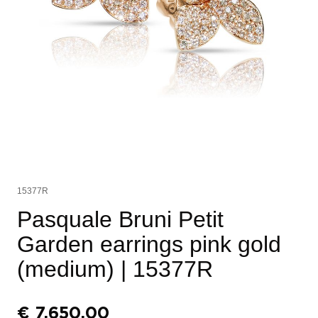
15377R
Pasquale Bruni Petit
Garden earrings pink gold
(medium)
| 15377R
€
7.650,00