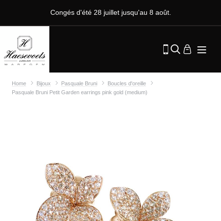
Congés d'été 28 juillet jusqu'au 8 août.
Home
Bijoux
Pasquale Bruni
Boucles d'oreille
Pasquale Bruni Petit Garden earrings pink gold (medium)