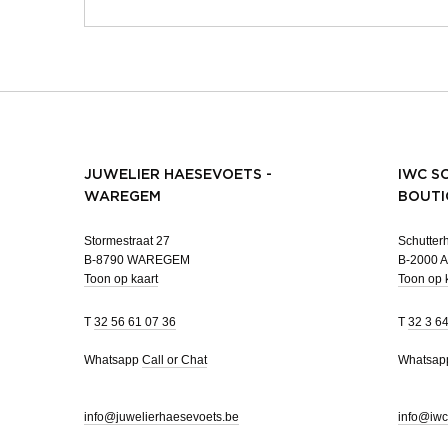
JUWELIER HAESEVOETS -
IWC S
WAREGEM
BOUTI
Stormestraat 27
Schutterh
B-8790 WAREGEM
B-2000
Toon op kaart
Toon op 
T
32 56 61 07 36
T
32 3 6
Whatsapp
Call or Chat
Whatsa
info@juwelierhaesevoets.be
info@iwc