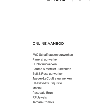
DELEN VIA
ONLINE AANBOD
IWC Schaffhausen uurwerken
Panerai uurwerken
Hublot uurwerken
Baume & Mercier uurwerken
Bell & Ross uurwerken
Jaeger-LeCoultre uurwerken
Haesevoets Exquisite
Mattioli
Pasquale Bruni
RF Jewels
Tamara Comolli