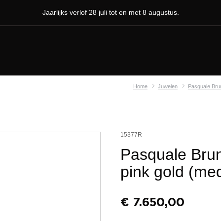
Jaarlijks verlof 28 juli tot en met 8 augustus.
Home
Juwelen
Pasquale Bru
15377R
Pasquale Brun
pink gold (me
€
7.650,00