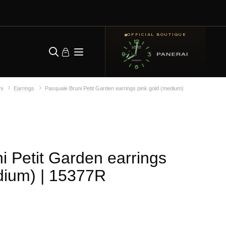
OFFICIAL BOUTIQUE
ni
Earrings
Pasquale Bruni Petit Garden earrings pink gold (medium)
i Petit Garden earrings
dium)
| 15377R