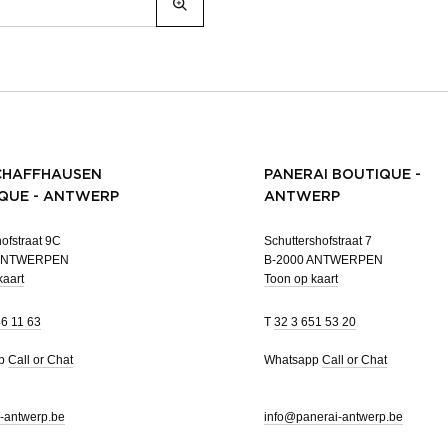
CHAFFHAUSEN
PANERAI BOUTIQUE -
QUE - ANTWERP
ANTWERP
ofstraat 9C
Schuttershofstraat 7
 ANTWERPEN
B-2000 ANTWERPEN
kaart
Toon op kaart
46 11 63
T
32 3 651 53 20
pp
Call or Chat
Whatsapp
Call or Chat
-antwerp.be
info@panerai-antwerp.be