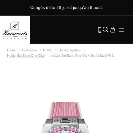
Congés d'été 28 juillet jusqu'au 8 août.
Home
Horlogerie
Hublot
Hublot Big Bang
Hublot Big Bang One Click
Hublot Big Bang One Click Joyful Steel Pink