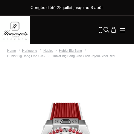
Congés d'été 28 juillet jusqu'au 8 août.
Home
Horlogerie
Hublot
Hublot Big Bang
Hublot Big Bang One Click
Hublot Big Bang One Click Joyful Steel Red