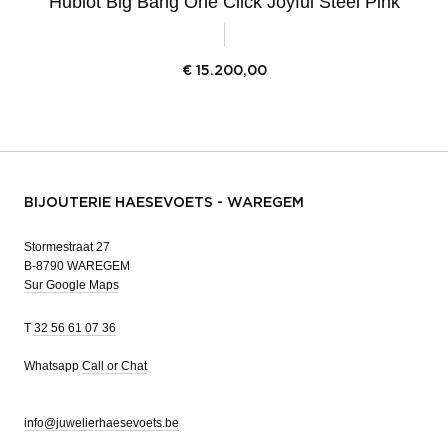
Hublot Big Bang One Click Joyful Steel Pink
€
15.200,00
BIJOUTERIE HAESEVOETS - WAREGEM
Stormestraat 27
B-8790 WAREGEM
Sur Google Maps
T
32 56 61 07 36
Whatsapp
Call or Chat
info@juwelierhaesevoets.be