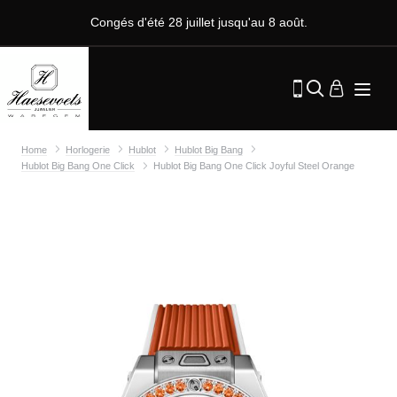
Congés d'été 28 juillet jusqu'au 8 août.
Home
Horlogerie
Hublot
Hublot Big Bang
Hublot Big Bang One Click
Hublot Big Bang One Click Joyful Steel Orange