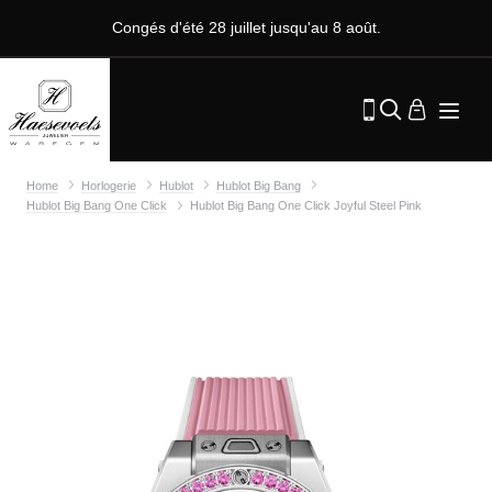
Congés d'été 28 juillet jusqu'au 8 août.
Home
Horlogerie
Hublot
Hublot Big Bang
Hublot Big Bang One Click
Hublot Big Bang One Click Joyful Steel Pink