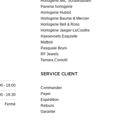
Horlogerie IWC Schaffhausen
Panerai horlogerie
Horlogerie Hublot
Horlogerie Baume & Mercier
Horlogerie Bell & Ross
Horlogerie Jaeger-LeCoultre
Haesevoets Exquisite
Mattioli
Pasquale Bruni
RF Jewels
Tamara Comolli
SERVICE CLIENT
00 - 18:00
Commander
Payer
00 - 18:30
Expédition
Fermé
Retours
Garantie