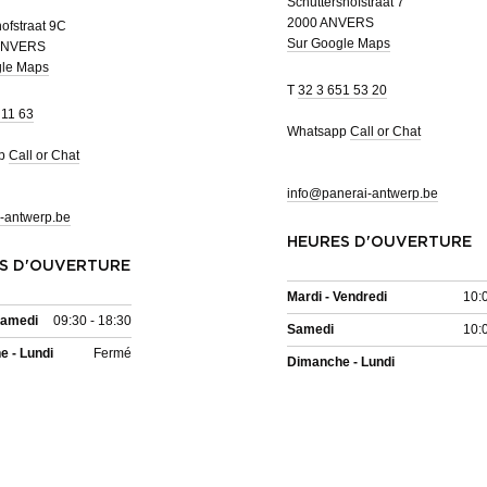
Schuttershofstraat 7
2000 ANVERS
ofstraat 9C
Sur Google Maps
ANVERS
gle Maps
T
32 3 651 53 20
 11 63
Whatsapp
Call or Chat
pp
Call or Chat
info@panerai-antwerp.be
-antwerp.be
HEURES D'OUVERTURE
S D'OUVERTURE
Mardi - Vendredi
10:
Samedi
09:30 - 18:30
Samedi
10:
 - Lundi
Fermé
Dimanche - Lundi