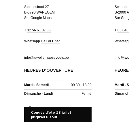
Stormestraat 27
Schutterh
B-8790 WAREGEM
B-2000 
Sur Google Maps
Sur Goo
T
32 56 61 07 36
T
03 646
Whatsapp
Call or Chat
Whatsa
info@juwelierhaesevoets.be
info@iwc
HEURES D'OUVERTURE
HEURE
Mardi - Samedi
09:30 - 18:30
Mardi - 
Dimanche - Lundi
Fermé
Dimanche
Congés d'été 28 juillet
jusqu'au 8 août.