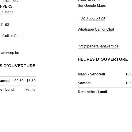
ofstraat 9C
Sur Google Maps
ANVERS
gle Maps
T
32 3 651 53 20
 11 63
Whatsapp
Call or Chat
pp
Call or Chat
info@panerai-antwerp.be
-antwerp.be
HEURES D'OUVERTURE
S D'OUVERTURE
Mardi - Vendredi
10:
Samedi
09:30 - 18:30
Samedi
10:
 - Lundi
Fermé
Dimanche - Lundi