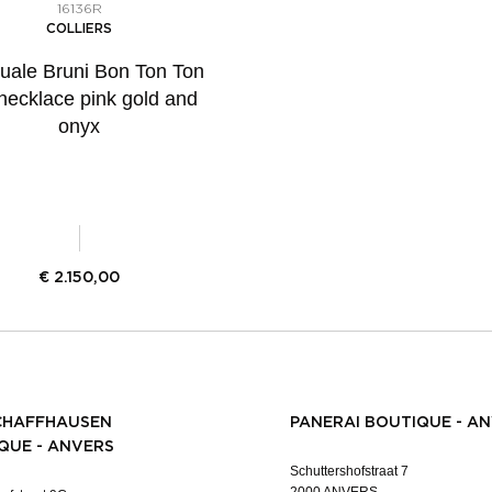
16136R
COLLIERS
uale Bruni Bon Ton Ton
 necklace pink gold and
onyx
€
2.150,00
CHAFFHAUSEN
PANERAI BOUTIQUE - A
QUE - ANVERS
Schuttershofstraat 7
2000 ANVERS