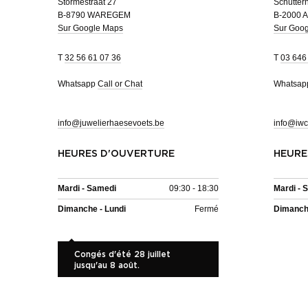
Stormestraat 27
Schutterh
B-8790 WAREGEM
B-2000 
Sur Google Maps
Sur Goo
T
32 56 61 07 36
T
03 646
Whatsapp
Call or Chat
Whatsa
info@juwelierhaesevoets.be
info@iwc
HEURES D'OUVERTURE
HEURE
Mardi - Samedi
09:30 - 18:30
Mardi - 
Dimanche - Lundi
Fermé
Dimanche
Congés d'été 28 juillet
jusqu'au 8 août.