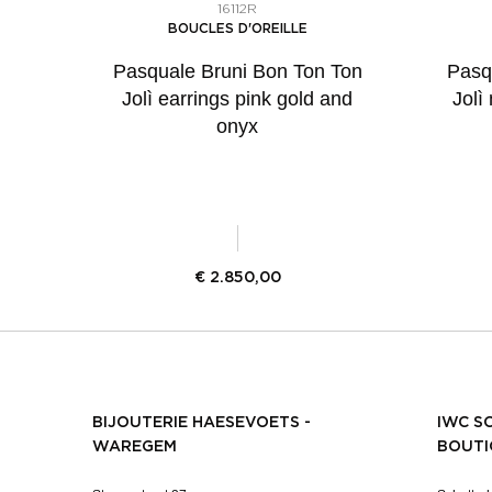
16112R
BOUCLES D'OREILLE
Pasquale Bruni Bon Ton Ton
Pasq
Jolì earrings pink gold and
Jolì
onyx
€
2.850,00
BIJOUTERIE HAESEVOETS -
IWC S
WAREGEM
BOUTI