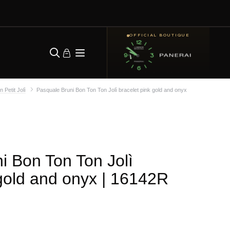
OFFICIAL BOUTIQUE
 Petit Jolì
Pasquale Bruni Bon Ton Ton Jolì bracelet pink gold and onyx
i Bon Ton Ton Jolì
gold and onyx
| 16142R