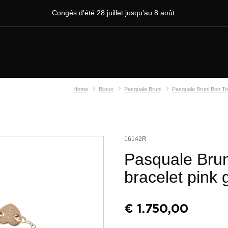
Congés d'été 28 juillet jusqu'au 8 août.
Home
Bijoux
Pasquale Bruni
Pasquale Bruni Bon Ton
16142R
Pasquale Brun
bracelet pink 
€
1.750,00