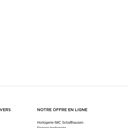
NVERS
NOTRE OFFRE EN LIGNE
Horlogerie IWC Schaffhausen
Panerai horlogerie