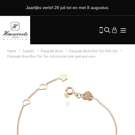
Jaarlijks verlof 28 juli tot en met 8 augustus.
Home
Juwelen
Pasquale Bruni
Pasquale Bruni Bon Ton Petit Jolì
Pasquale Bruni Bon Ton Ton Jolì bracelet pink gold and onyx