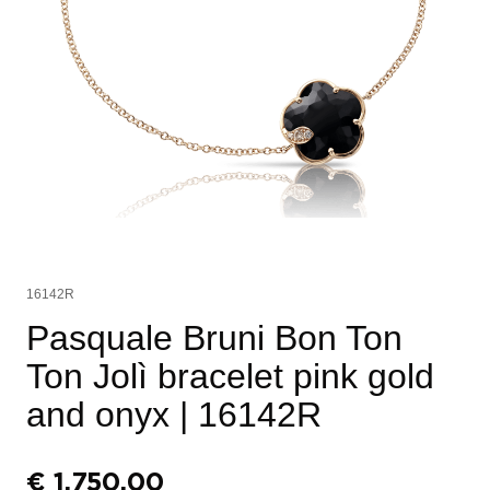
16142R
Pasquale Bruni Bon Ton
Ton Jolì bracelet pink gold
and onyx
| 16142R
€
1.750,00