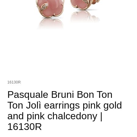
16130R
Pasquale Bruni Bon Ton
Ton Jolì earrings pink gold
and pink chalcedony
|
16130R