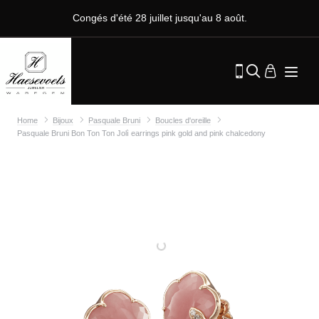
Congés d'été 28 juillet jusqu'au 8 août.
Home
Bijoux
Pasquale Bruni
Boucles d'oreille
Pasquale Bruni Bon Ton Ton Jolì earrings pink gold and pink chalcedony