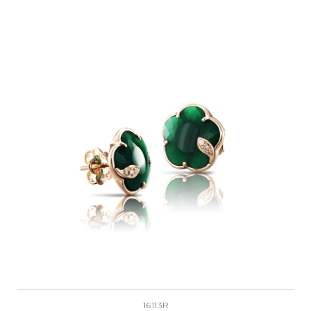
16113R