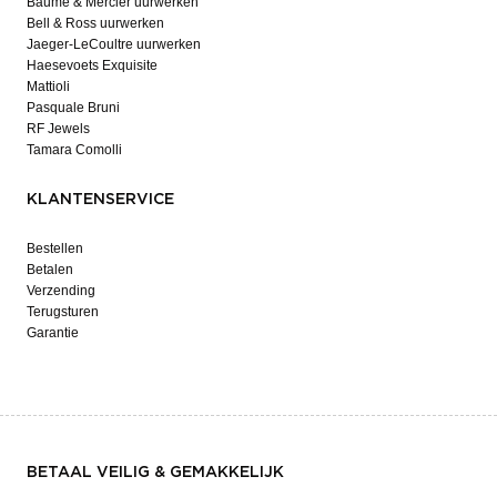
Baume & Mercier uurwerken
Bell & Ross uurwerken
Jaeger-LeCoultre uurwerken
Haesevoets Exquisite
Mattioli
Pasquale Bruni
RF Jewels
Tamara Comolli
KLANTENSERVICE
Bestellen
Betalen
Verzending
Terugsturen
Garantie
BETAAL VEILIG & GEMAKKELIJK