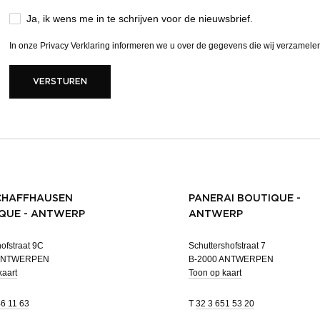
Ja, ik wens me in te schrijven voor de nieuwsbrief.
In onze
Privacy Verklaring
informeren we u over de gegevens die wij verzamele
VERSTUREN
CHAFFHAUSEN
PANERAI BOUTIQUE -
QUE - ANTWERP
ANTWERP
ofstraat 9C
Schuttershofstraat 7
 ANTWERPEN
B-2000 ANTWERPEN
kaart
Toon op kaart
46 11 63
T
32 3 651 53 20