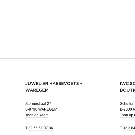
JUWELIER HAESEVOETS -
IWC S
WAREGEM
BOUTI
Stormestraat 27
Schutterh
B-8790 WAREGEM
B-2000
Toon op kaart
Toon op 
T
32 56 61 07 36
T
32 3 6