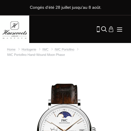
Congés d'été 28 juillet jusqu'au 8 août.
Home
Horlogerie
IWC
IWC Portofino
IWC Portofino Hand-Wound Moon Phase