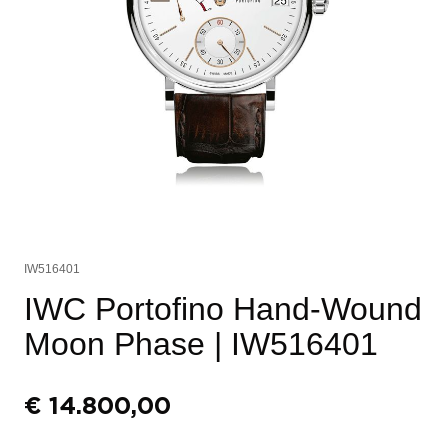
IW516401
IWC Portofino Hand-Wound
Moon Phase
| IW516401
€
14.800,00