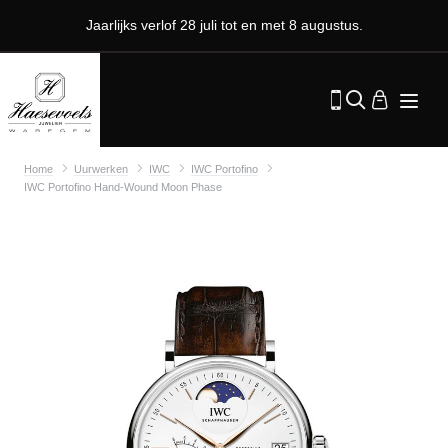
Jaarlijks verlof 28 juli tot en met 8 augustus.
Home
Uurwerken
IWC
IWC Portofino
IWC Portofino Hand-Wound Moon Phase