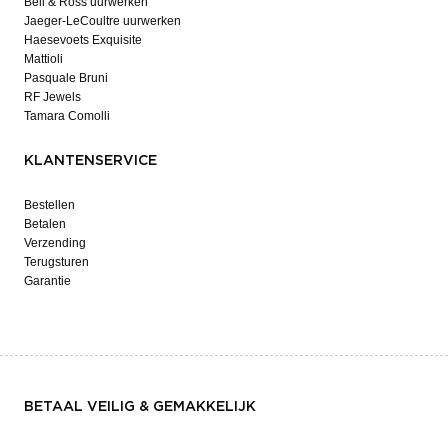
Bell & Ross uurwerken
Jaeger-LeCoultre uurwerken
Haesevoets Exquisite
Mattioli
Pasquale Bruni
RF Jewels
Tamara Comolli
KLANTENSERVICE
Bestellen
Betalen
Verzending
Terugsturen
Garantie
BETAAL VEILIG & GEMAKKELIJK