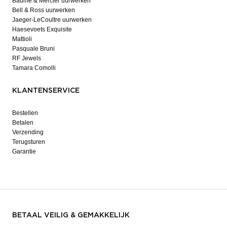
Baume & Mercier uurwerken
Bell & Ross uurwerken
Jaeger-LeCoultre uurwerken
Haesevoets Exquisite
Mattioli
Pasquale Bruni
RF Jewels
Tamara Comolli
KLANTENSERVICE
Bestellen
Betalen
Verzending
Terugsturen
Garantie
BETAAL VEILIG & GEMAKKELIJK