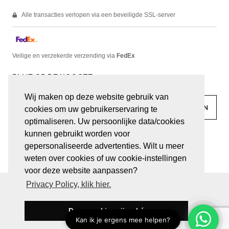
Alle transacties verlopen via een beveiligde SSL-server
Veilige en verzekerde verzending via
FedEx
BLIJF OP DE HOOGTE
Wij maken op deze website gebruik van
cookies om uw gebruikerservaring te
optimaliseren. Uw persoonlijke data/cookies
kunnen gebruikt worden voor
facebook
linkedin
lady
sir
gepersonaliseerde advertenties. Wilt u meer
weten over cookies of uw cookie-instellingen
voor deze website aanpassen?
Privacy Policy, klik hier.
© JUWELEN HAESEVOETS 2026
ALGEMENE VOORWAARDEN
PRIVACY VERKLARING
Deze cookies zijn oké
BE 0474.559.632