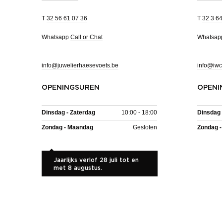
T
32 56 61 07 36
T
32 3 6
Whatsapp
Call or Chat
Whatsa
info@juwelierhaesevoets.be
info@iwc
OPENINGSUREN
OPENI
Dinsdag - Zaterdag
10:00 - 18:00
Dinsdag 
Zondag - Maandag
Gesloten
Zondag 
Jaarlijks verlof 28 juli tot en
met 8 augustus.