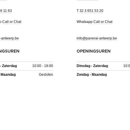
46 11 63
T
32 3 651 53 20
pp
Call or Chat
Whatsapp
Call or Chat
-antwerp.be
info@panerai-antwerp.be
NGSUREN
OPENINGSUREN
- Zaterdag
10:00 - 18:00
Dinsdag - Zaterdag
10:0
- Maandag
Gesloten
Zondag - Maandag