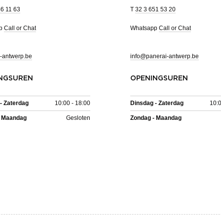
46 11 63
T
32 3 651 53 20
pp
Call or Chat
Whatsapp
Call or Chat
-antwerp.be
info@panerai-antwerp.be
NGSUREN
OPENINGSUREN
- Zaterdag
10:00 - 18:00
Dinsdag - Zaterdag
10:0
- Maandag
Gesloten
Zondag - Maandag