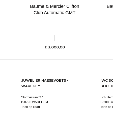
Baume & Mercier Clifton
Bau
Club Automatic GMT
€
3.000,00
JUWELIER HAESEVOETS -
IWC S
WAREGEM
BOUTI
Stormestraat 27
Schutterh
B-8790 WAREGEM
B-2000
Toon op kaart
Toon op 