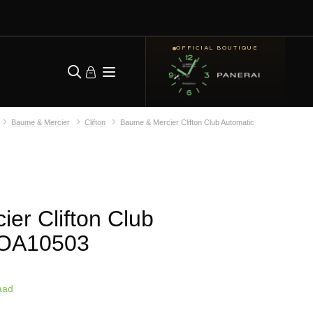
OFFICIAL BOUTIQUE
Baume & Mercier
Clifton
Baume & Mercier Clifton Club Automatic
er Clifton Club
OA10503
aad