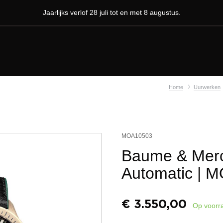
Jaarlijks verlof 28 juli tot en met 8 augustus.
Home
Uurwerken
MOA10503
Baume & Merci
Automatic
| M
€
3.550,00
Op voorr