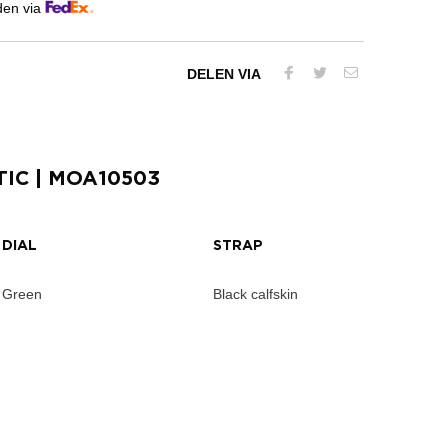
den via
DELEN VIA
TIC
| MOA10503
DIAL
STRAP
Green
Black calfskin