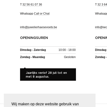
T
32 56 61 07 36
T
32 3 6
Whatsapp
Call or Chat
Whatsa
info@juwelierhaesevoets.be
info@iwc
OPENINGSUREN
OPENI
Dinsdag - Zaterdag
10:00 - 18:00
Dinsdag 
Zondag - Maandag
Gesloten
Zondag 
Jaarlijks verlof 28 juli tot en
met 8 augustus.
Wij maken op deze website gebruik van