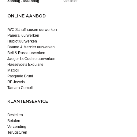
Zondag - Maandag
Gesloten
ONLINE AANBOD
IWC Schaffhausen uurwerken
Panerai uurwerken
Hublot uurwerken
Baume & Mercier uurwerken
Bell & Ross uurwerken
Jaeger-LeCoultre uurwerken
Haesevoets Exquisite
Mattioli
Pasquale Bruni
RF Jewels
Tamara Comolli
KLANTENSERVICE
Bestellen
Betalen
Verzending
Terugsturen