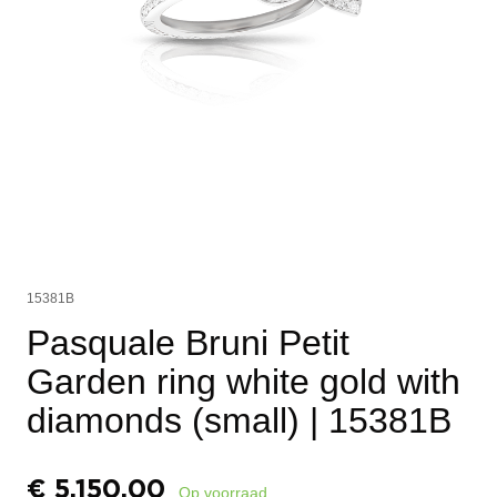
15381B
Pasquale Bruni Petit
Garden ring white gold with
diamonds (small)
| 15381B
€
5.150,00
Op voorraad