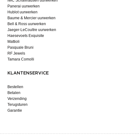
IWC Schaffhausen uurwerken
Panerai uurwerken
Hublot uurwerken
Baume & Mercier uurwerken
Bell & Ross uurwerken
Jaeger-LeCoultre uurwerken
Haesevoets Exquisite
Mattioli
Pasquale Bruni
RF Jewels
Tamara Comolli
KLANTENSERVICE
Bestellen
Betalen
Verzending
Terugsturen
Garantie