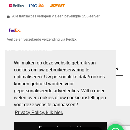
Alle transacties verlopen via een beveiligde SSL-server
Veilige en verzekerde verzending via
FedEx
BLIJF OP DE HOOGTE
Wij maken op deze website gebruik van
cookies om uw gebruikerservaring te
optimaliseren. Uw persoonlijke data/cookies
kunnen gebruikt worden voor
facebook
linkedin
lady
sir
gepersonaliseerde advertenties. Wilt u meer
weten over cookies of uw cookie-instellingen
voor deze website aanpassen?
Privacy Policy, klik hier.
© JUWELEN HAESEVOETS 2026
ALGEMENE VOORWAARDEN
PRIVACY VERKLARING
Deze cookies zijn oké
BE 0474.559.632