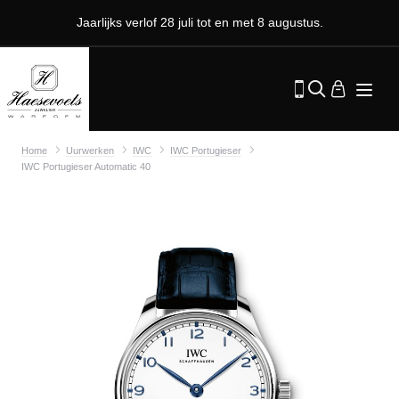
Jaarlijks verlof 28 juli tot en met 8 augustus.
Home
Uurwerken
IWC
IWC Portugieser
IWC Portugieser Automatic 40