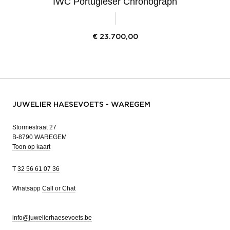
IWC Portugieser Chronograph
€
23.700,00
JUWELIER HAESEVOETS - WAREGEM
Stormestraat 27
B-8790 WAREGEM
Toon op kaart
T
32 56 61 07 36
Whatsapp
Call or Chat
info@juwelierhaesevoets.be