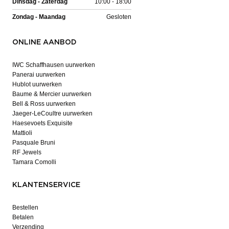
Dinsdag - Zaterdag
10:00 - 18:00
Zondag - Maandag
Gesloten
ONLINE AANBOD
IWC Schaffhausen uurwerken
Panerai uurwerken
Hublot uurwerken
Baume & Mercier uurwerken
Bell & Ross uurwerken
Jaeger-LeCoultre uurwerken
Haesevoets Exquisite
Mattioli
Pasquale Bruni
RF Jewels
Tamara Comolli
KLANTENSERVICE
Bestellen
Betalen
Verzending