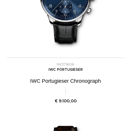
IW371606
IWC PORTUGIESER
IWC Portugieser Chronograph
€
9.100,00