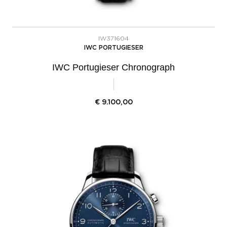
IW371604
IWC PORTUGIESER
IWC Portugieser Chronograph
€
9.100,00