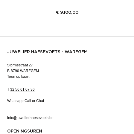
€
9.100,00
JUWELIER HAESEVOETS - WAREGEM
Stormestraat 27
B-8790 WAREGEM
Toon op kaart
T
32 56 61 07 36
Whatsapp
Call or Chat
info@juwelierhaesevoets.be
OPENINGSUREN