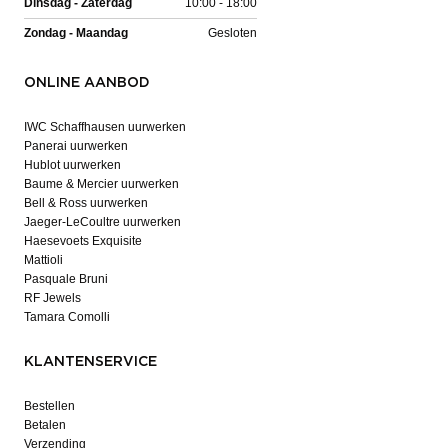
Dinsdag - Zaterdag
10:00 - 18:00
Zondag - Maandag
Gesloten
ONLINE AANBOD
IWC Schaffhausen uurwerken
Panerai uurwerken
Hublot uurwerken
Baume & Mercier uurwerken
Bell & Ross uurwerken
Jaeger-LeCoultre uurwerken
Haesevoets Exquisite
Mattioli
Pasquale Bruni
RF Jewels
Tamara Comolli
KLANTENSERVICE
Bestellen
Betalen
Verzending