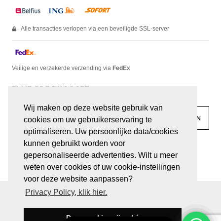
Alle transacties verlopen via een beveiligde SSL-server
Veilige en verzekerde verzending via
FedEx
BLIJF OP DE HOOGTE
Wij maken op deze website gebruik van
cookies om uw gebruikerservaring te
optimaliseren. Uw persoonlijke data/cookies
kunnen gebruikt worden voor
facebook
linkedin
lady
sir
gepersonaliseerde advertenties. Wilt u meer
weten over cookies of uw cookie-instellingen
voor deze website aanpassen?
Privacy Policy, klik hier.
© JUWELEN HAESEVOETS 2026
ALGEMENE VOORWAARDEN
PRIVACY VERKLARING
Deze cookies zijn oké
BE 0474.559.632