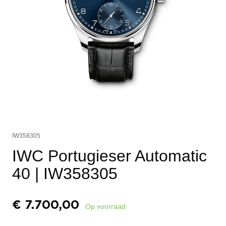
IW358305
IWC Portugieser Automatic
40
| IW358305
€
7.700,00
Op voorraad