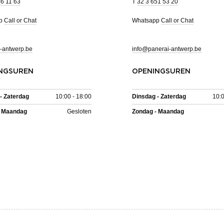
46 11 63
T
32 3 651 53 20
pp
Call or Chat
Whatsapp
Call or Chat
-antwerp.be
info@panerai-antwerp.be
NGSUREN
OPENINGSUREN
- Zaterdag
10:00 - 18:00
Dinsdag - Zaterdag
10:0
- Maandag
Gesloten
Zondag - Maandag