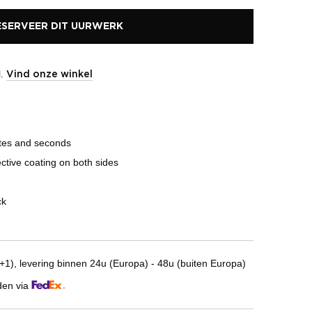
ESERVEER DIT UURWERK
l.
Vind onze winkel
tes and seconds
ective coating on both sides
ck
1), levering binnen 24u (Europa) - 48u (buiten Europa)
den via