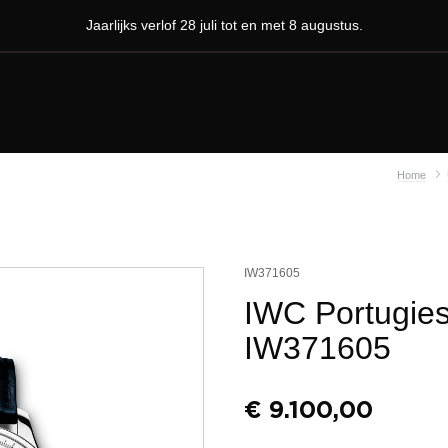
Jaarlijks verlof 28 juli tot en met 8 augustus.
Home
IW371605
IWC Portugie
IW371605
€
9.100,00