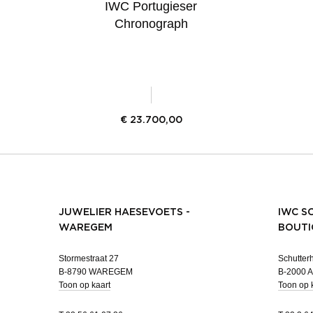
IWC Portugieser
Chronograph
€
23.700,00
JUWELIER HAESEVOETS -
IWC S
WAREGEM
BOUTI
Stormestraat 27
Schutterh
B-8790 WAREGEM
B-2000
Toon op kaart
Toon op 