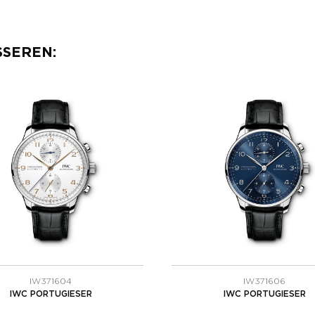
SSEREN:
IW371604
IW371606
IWC PORTUGIESER
IWC PORTUGIESER